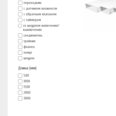
переходник
с датчиком влажности
с обратным клапаном
с таймером
со шнурком включения/
выключения
соединитель
тройник
фланец
хомут
шнурок
Длина (мм)
500
1000
1500
2000
3000