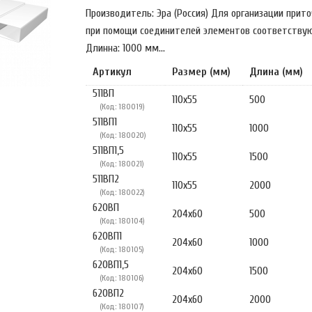
Производитель: Эра (Россия) Для организации при
при помощи соединителей элементов соответствую
Длинна: 1000 мм...
Артикул
Размер (мм)
Длина (мм)
511ВП
110х55
500
(Код: 180019)
511ВП1
110х55
1000
(Код: 180020)
511ВП1,5
110х55
1500
(Код: 180021)
511ВП2
110х55
2000
(Код: 180022)
620ВП
204х60
500
(Код: 180104)
620ВП1
204х60
1000
(Код: 180105)
620ВП1,5
204х60
1500
(Код: 180106)
620ВП2
204х60
2000
(Код: 180107)