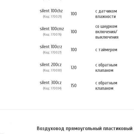
silent 100chz
с датчиком
100
влажности
(Код: 170029)
со шнурком
silent 100cmz
100
включения/
(Код: 170076)
выключения
silent 100crz
100
с таймером
(Код: 170027)
silent 200cz
с обратным
120
клапаном
(Код: 170030)
silent 300cz
с обратным
150
клапаном
(Код: 170034)
Воздуховод прямоугольный пластиковый