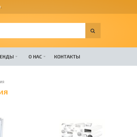
я
.
РЕНДЫ
О НАС
КОНТАКТЫ
ия
ия