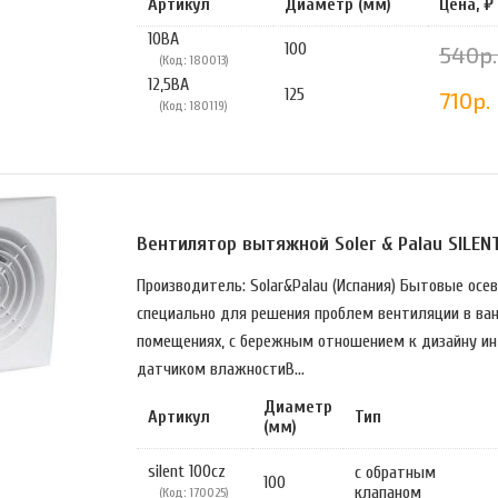
Артикул
Диаметр (мм)
Цена, ₽
10ВА
100
540р.
(Код: 180013)
12,5ВА
125
710р.
(Код: 180119)
Вентилятор вытяжной Soler & Palau SILEN
Производитель: Solar&Palau (Испания) Бытовые осе
специально для решения проблем вентиляции в ван
помещениях, с бережным отношением к дизайну ин
датчиком влажностиВ...
Диаметр
Артикул
Тип
(мм)
silent 100cz
с обратным
100
клапаном
(Код: 170025)