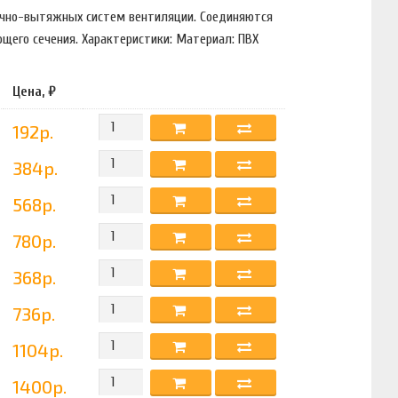
точно-вытяжных систем вентиляции. Соединяются
щего сечения. Характеристики: Материал: ПВХ
Цена, ₽
192р.
384р.
568р.
780р.
368р.
736р.
1104р.
1400р.