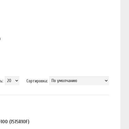
ы
ь:
Сортировка:
00 (1515R10F)