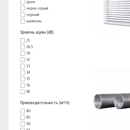
хром
черно-серый
черный
шампань
Уровень шума (dB)
25
26.5
30
32
33
34
35
36
40
Производительность (м³/ч)
80
85
90