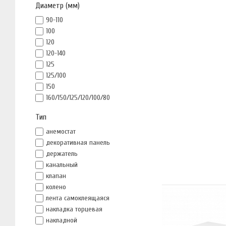
Диаметр (мм)
90-110
100
120
120-140
125
125/100
150
160/150/125/120/100/80
Тип
анемостат
декоративная панель
держатель
канальный
клапан
колено
лента самоклеящаяся
накладка торцевая
накладной