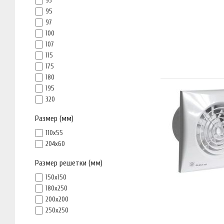
93
95
97
100
107
115
175
180
195
320
Размер (мм)
110х55
204х60
Размер решетки (мм)
150х150
180х250
200х200
250х250