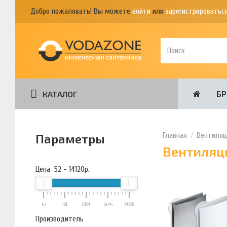
Добро пожаловать! Вы можете
войти
или
зарегистрироватьс
Б
КАТАЛОГ
Вентиляц
Параметры
Вентиляц
Цена
52
-
14120
р.
52
161
1284
5145
14120
Производитель