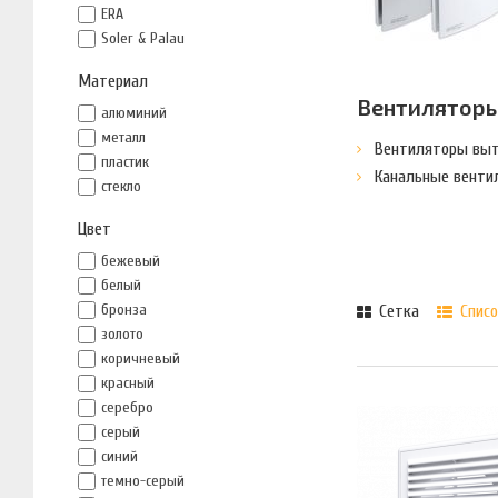
ERA
Soler & Palau
Материал
Вентилятор
алюминий
металл
Вентиляторы вы
пластик
Канальные венти
стекло
Цвет
бежевый
белый
бронза
Сетка
Списо
золото
коричневый
красный
серебро
серый
синий
темно-серый