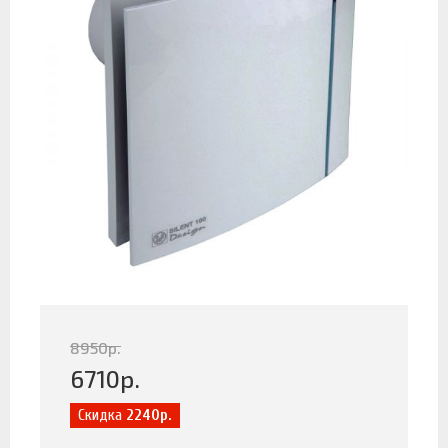
8950
р.
6710
р.
Скидка
2240р.