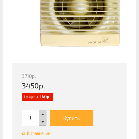
3710
р.
3450
р.
Скидка
260р.
Купить
В сравнение