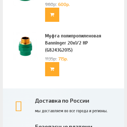
960
р.
600
р.
Муфта полипропиленовая
Banninger 20х1/2 НР
(G8243G2015)
1135
р.
715
р.
Доставка по России
мы доставляем во все города и регионы.
Безопасные платежи