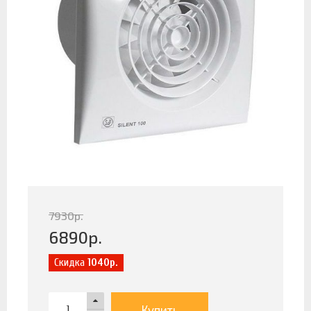
7930
р.
6890
р.
Скидка
1040р.
Купить