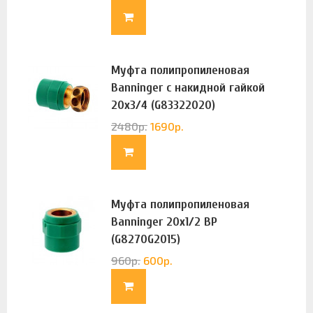
Муфта полипропиленовая
Banninger с накидной гайкой
20х3/4 (G83322020)
2480
р.
1690
р.
Муфта полипропиленовая
Banninger 20х1/2 ВР
(G8270G2015)
960
р.
600
р.