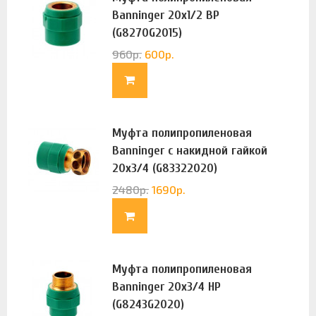
Banninger 20х1/2 ВР
(G8270G2015)
960
р.
600
р.
Муфта полипропиленовая
Banninger с накидной гайкой
20х3/4 (G83322020)
2480
р.
1690
р.
Муфта полипропиленовая
Banninger 20х3/4 НР
(G8243G2020)