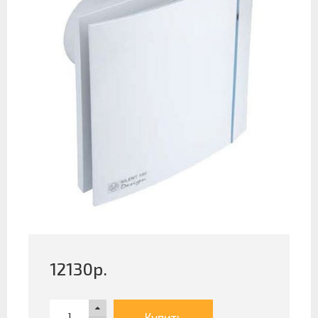
12130
р.
Купить