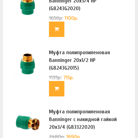
Banninger 20х3/4 НР
(G8243G2020)
1650
р.
1100
р.
Муфта полипропиленовая
Banninger 20х1/2 НР
(G8243G2015)
1135
р.
715
р.
Муфта полипропиленовая
Banninger с накидной гайкой
20х3/4 (G83322020)
2480
р.
1690
р.