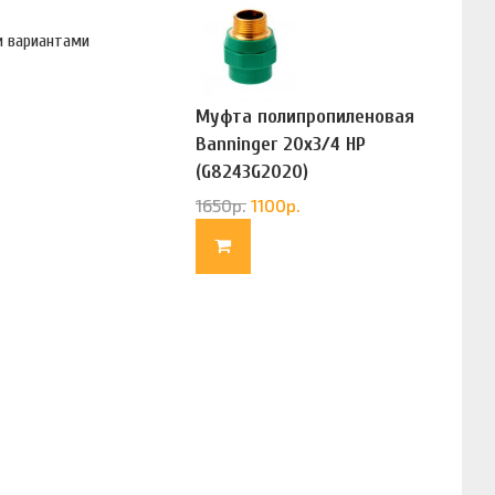
и вариантами
Муфта полипропиленовая
Banninger 20х3/4 НР
(G8243G2020)
1650
р.
1100
р.