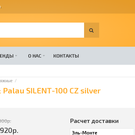
я
.
РЕНДЫ
О НАС
КОНТАКТЫ
тяжные
Palau SILENT-100 CZ silver
Расчет доставки
300
р.
4920
р.