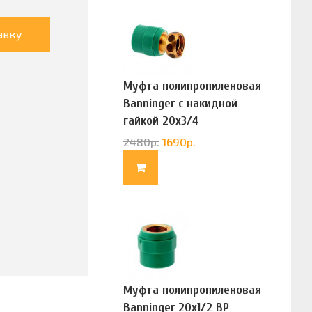
авку
Муфта полипропиленовая
Banninger с накидной
гайкой 20х3/4
(G83322020)
2480
р.
1690
р.
Муфта полипропиленовая
Banninger 20х1/2 ВР