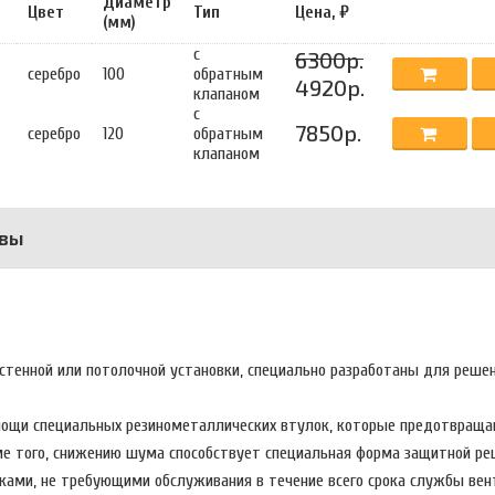
Диаметр
Цвет
Тип
Цена, ₽
(мм)
с
6300р.
серебро
100
обратным
4920р.
клапаном
с
7850р.
серебро
120
обратным
клапаном
вы
стенной или потолочной установки, специально разработаны для реше
омощи специальных резинометаллических втулок, которые предотвращ
оме того, снижению шума способствует специальная форма защитной ре
ми, не требующими обслуживания в течение всего срока службы вент