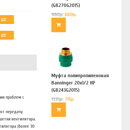
(G8270G2015)
960
р.
600
р.
Муфта полипропиленовая
Banninger 20х1/2 НР
(G8243G2015)
ния проблем с
1135
р.
715
р.
ают передачу
шетки вентилятора.
илятора (более 30