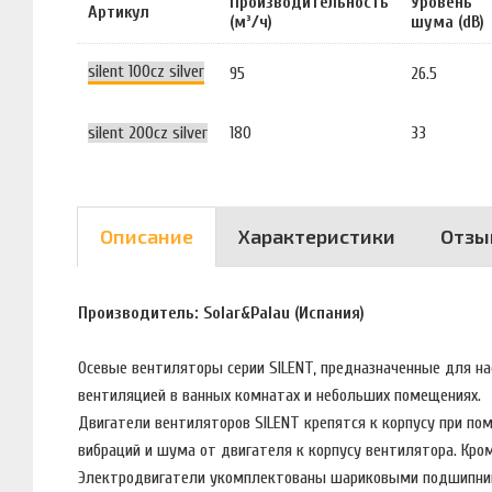
Производительность
Уровень
Артикул
(м³/ч)
шума (dB)
silent 100cz silver
95
26.5
silent 200cz silver
180
33
Описание
Характеристики
Отзы
Производитель: Solar&Palau (Испания)
Осевые вентиляторы серии SILENT, предназначенные для на
вентиляцией в ванных комнатах и небольших помещениях.
Двигатели вентиляторов SILENT крепятся к корпусу при п
вибраций и шума от двигателя к корпусу вентилятора. Кр
Электродвигатели укомплектованы шариковыми подшипника