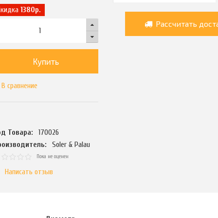
Скидка
1380р.
Рассчитать дост
Купить
В сравнение
од Товара:
170026
роизводитель:
Soler & Palau
Пока не оценен
Написать отзыв