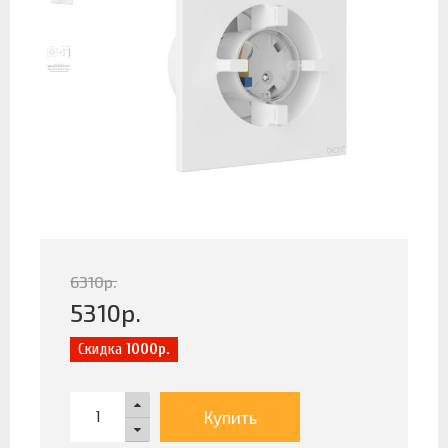
6310
р.
5310
р.
Скидка
1000р.
Купить