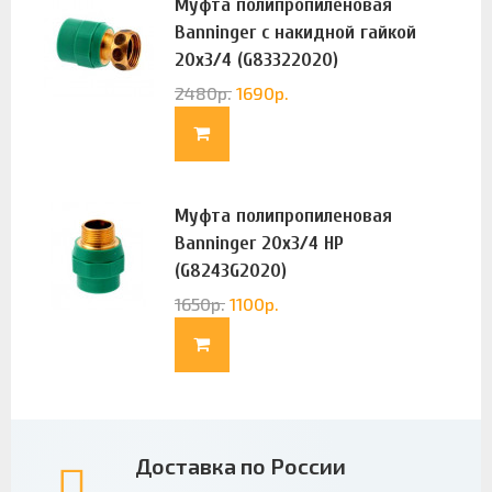
Муфта полипропиленовая
Banninger с накидной гайкой
20х3/4 (G83322020)
2480
р.
1690
р.
Муфта полипропиленовая
Banninger 20х3/4 НР
(G8243G2020)
1650
р.
1100
р.
Доставка по России