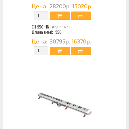
Цена:
28200р.
15020р.
CH 950 HN
(Код: 901278)
Длина (мм):
950
Цена:
30795р.
16370р.