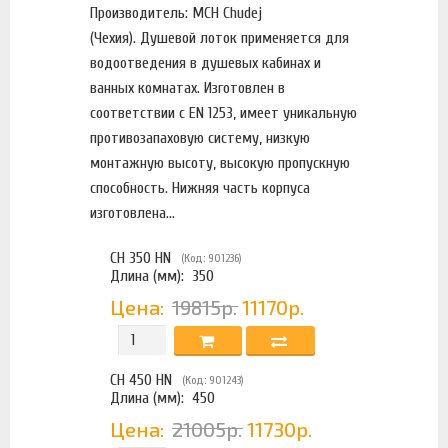
(CH HN)
Производитель: MCH Chudej
(Чехия). Душевой лоток применяется для
водоотведения в душевых кабинах и
ванных комнатах. Изготовлен в
соответствии с EN 1253, имеет уникальную
противозапаховую систему, низкую
монтажную высоту, высокую пропускную
способность. Нижняя часть корпуса
изготовлена...
CH 350 HN
(Код: 901236)
Длина (мм):
350
Цена:
19815р.
11170р.
CH 450 HN
(Код: 901243)
Длина (мм):
450
Цена:
21005р.
11730р.