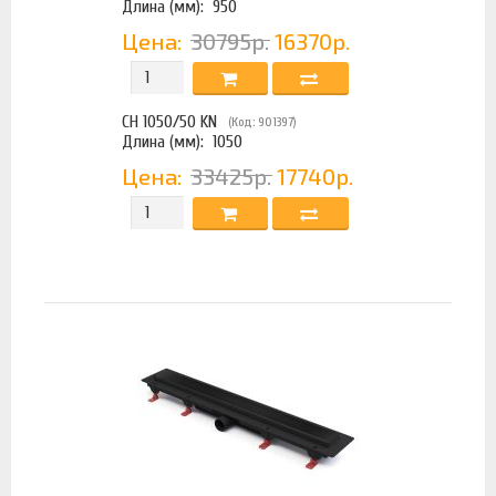
Длина (мм):
950
Цена:
30795р.
16370р.
CH 1050/50 KN
(Код: 901397)
Длина (мм):
1050
Цена:
33425р.
17740р.