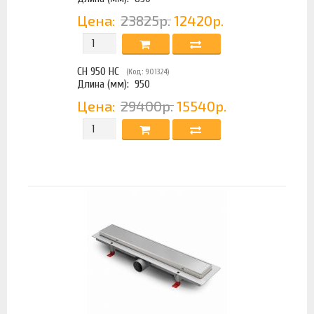
Цена:
23825р.
12420р.
CH 950 HC
(Код: 901324)
Длина (мм):
950
Цена:
29400р.
15540р.