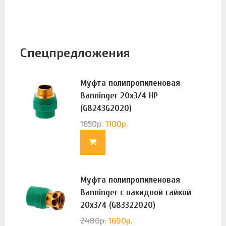
Спецпредложения
Муфта полипропиленовая
Banninger 20х3/4 НР
(G8243G2020)
1650
р.
1100
р.
Муфта полипропиленовая
Banninger с накидной гайкой
20х3/4 (G83322020)
2480
р.
1690
р.