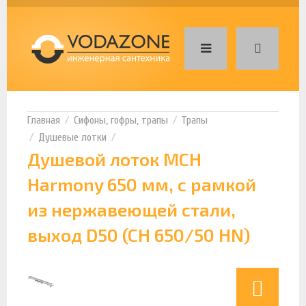
Сифоны, гофры, трапы
Трапы
Душевые лотки
Душевой лоток MCH
Harmony 650 мм, с рамкой
из нержавеющей стали,
выход D50 (CH 650/50 HN)