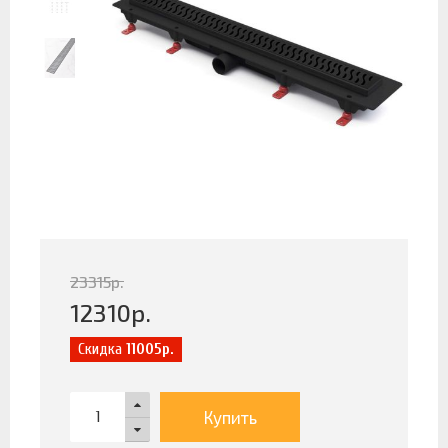
23315
р.
12310
р.
Скидка
11005р.
Купить