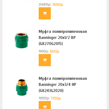
2480
р.
1690
р.
Муфта полипропиленовая
Banninger 20х1/2 ВР
(G8270G2015)
960
р.
600
р.
Муфта полипропиленовая
Banninger 20х3/4 НР
(G8243G2020)
1650
р.
1100
р.