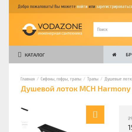
Добро пожаловать! Вы можете
войти
или
зарегистрироватьс
Б
КАТАЛОГ
Сифоны, гофры, трапы
Трапы
Душевые лотк
Душевой лоток MCH Harmony 9
2
1