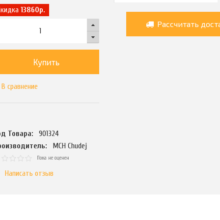
Скидка
13860р.
Рассчитать дост
Купить
В сравнение
од Товара:
901324
роизводитель:
MCH Chudej
Пока не оценен
Написать отзыв