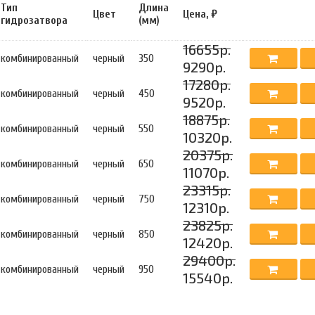
Тип
Длина
Цвет
Цена, ₽
гидрозатвора
(мм)
16655р.
комбинированный
черный
350
9290р.
17280р.
комбинированный
черный
450
9520р.
18875р.
комбинированный
черный
550
10320р.
20375р.
комбинированный
черный
650
11070р.
23315р.
комбинированный
черный
750
12310р.
23825р.
комбинированный
черный
850
12420р.
29400р.
комбинированный
черный
950
15540р.