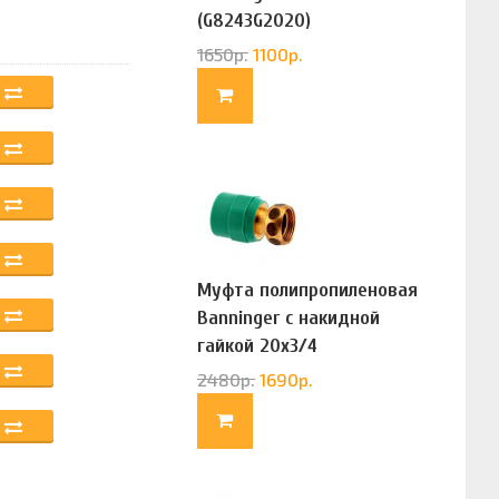
(G8243G2020)
1650
р.
1100
р.
Муфта полипропиленовая
Banninger с накидной
гайкой 20х3/4
(G83322020)
2480
р.
1690
р.