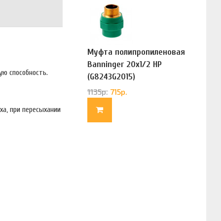
Муфта полипропиленовая
Banninger 20х1/2 НР
ую способность.
(G8243G2015)
1135
р.
715
р.
ха, при пересыхании