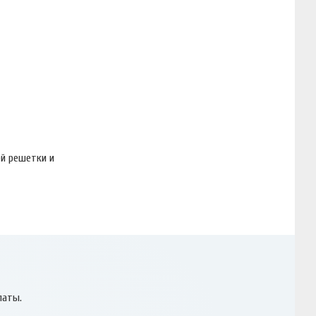
ей решетки и
латы.