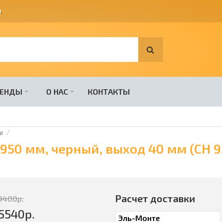
я
.
РЕНДЫ
О НАС
КОНТАКТЫ
и
50 мм, черный, выход 40 мм (CH 9
Расчет доставки
9400
р.
5540
р.