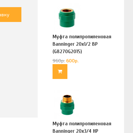
авку
Муфта полипропиленовая
Banninger 20х1/2 ВР
(G8270G2015)
960
р.
600
р.
Муфта полипропиленовая
Banninger 20х3/4 НР