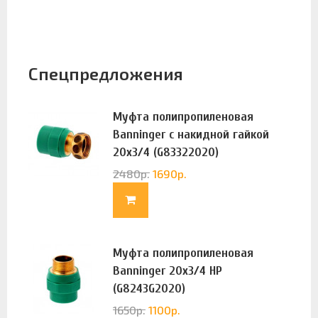
Спецпредложения
Муфта полипропиленовая
Banninger с накидной гайкой
20х3/4 (G83322020)
2480
р.
1690
р.
Муфта полипропиленовая
Banninger 20х3/4 НР
(G8243G2020)
1650
р.
1100
р.