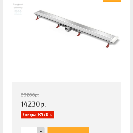
28200
р.
14230
р.
Скидка
13970р.