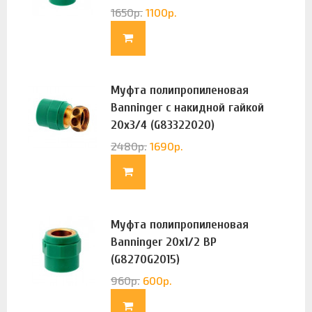
1650
р.
1100
р.
Муфта полипропиленовая
Banninger с накидной гайкой
20х3/4 (G83322020)
2480
р.
1690
р.
Муфта полипропиленовая
Banninger 20х1/2 ВР
(G8270G2015)
960
р.
600
р.