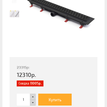
23315
р.
12310
р.
Скидка
11005р.
Купить