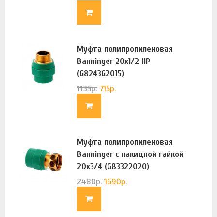
Муфта полипропиленовая
Banninger 20х1/2 НР
(G8243G2015)
1135
р.
715
р.
Муфта полипропиленовая
Banninger с накидной гайкой
20х3/4 (G83322020)
2480
р.
1690
р.