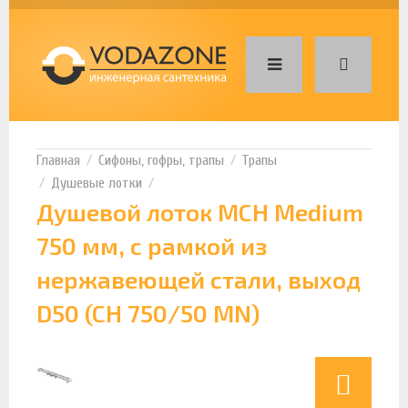
Сифоны, гофры, трапы
Трапы
Душевые лотки
Душевой лоток MCH Medium
750 мм, с рамкой из
нержавеющей стали, выход
D50 (CH 750/50 MN)