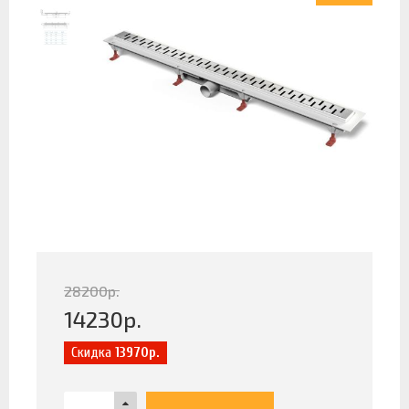
28200
р.
14230
р.
Скидка
13970р.