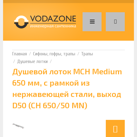
Сифоны, гофры, трапы
Трапы
Душевые лотки
Душевой лоток MCH Medium
650 мм, с рамкой из
нержавеющей стали, выход
D50 (CH 650/50 MN)