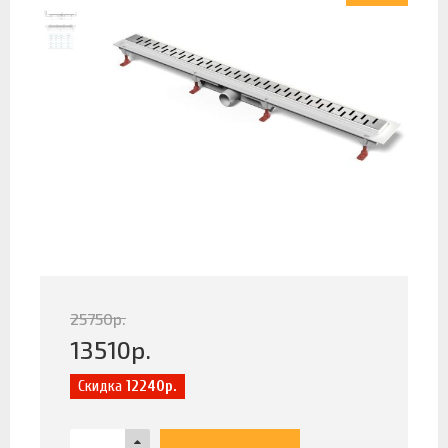
25750
р.
13510
р.
Скидка
12240р.