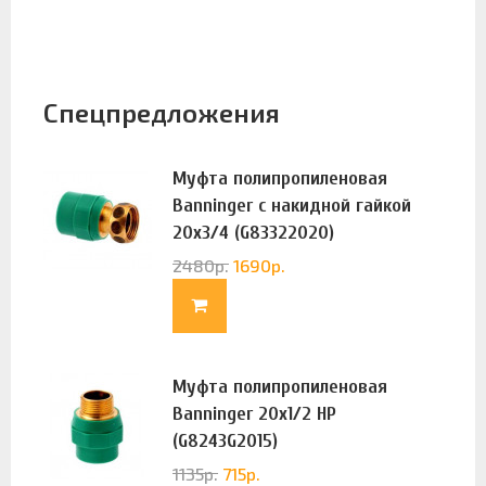
Спецпредложения
Муфта полипропиленовая
Banninger с накидной гайкой
20х3/4 (G83322020)
2480
р.
1690
р.
Муфта полипропиленовая
Banninger 20х1/2 НР
(G8243G2015)
1135
р.
715
р.