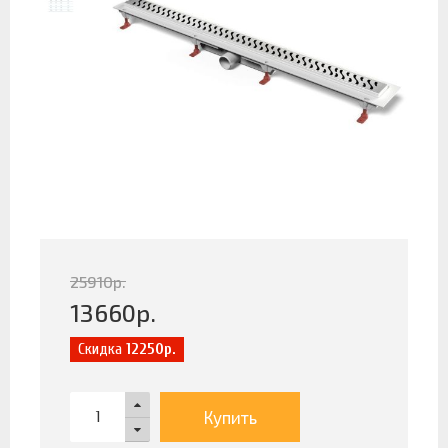
25910
р.
13660
р.
Скидка
12250р.
Купить