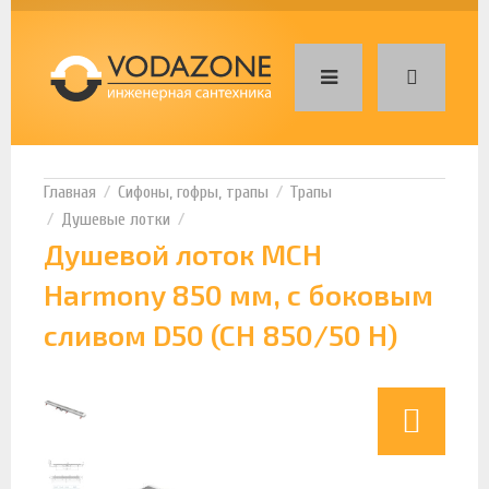
Сифоны, гофры, трапы
Трапы
Душевые лотки
Душевой лоток MCH
Harmony 850 мм, с боковым
сливом D50 (CH 850/50 H)