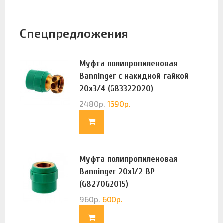
Спецпредложения
Муфта полипропиленовая
Banninger с накидной гайкой
20х3/4 (G83322020)
2480
р.
1690
р.
Муфта полипропиленовая
Banninger 20х1/2 ВР
(G8270G2015)
960
р.
600
р.