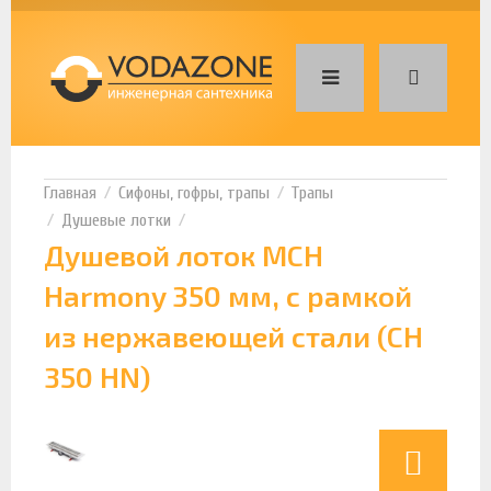
Сифоны, гофры, трапы
Трапы
Душевые лотки
Душевой лоток MCH
Harmony 350 мм, с рамкой
из нержавеющей стали (CH
350 HN)