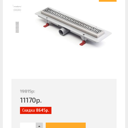
19815
р.
11170
р.
Скидка
8645р.