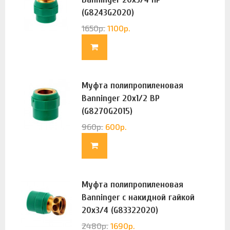
(G8243G2020)
1650
р.
1100
р.
Муфта полипропиленовая
Banninger 20х1/2 ВР
(G8270G2015)
960
р.
600
р.
Муфта полипропиленовая
Banninger с накидной гайкой
20х3/4 (G83322020)
2480
р.
1690
р.