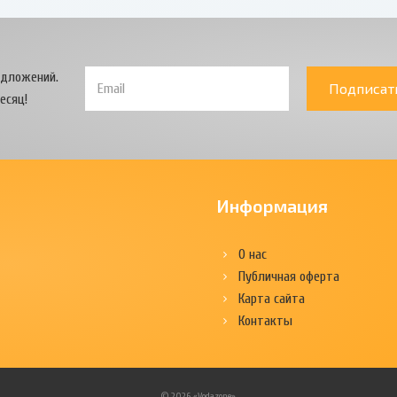
едложений.
Подписат
есяц!
Информация
О нас
Публичная оферта
Карта сайта
Контакты
© 2026 «Vodazone»