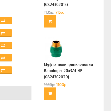
(G8243G2015)
1135
р.
715
р.
Муфта полипропиленовая
Banninger 20х3/4 НР
(G8243G2020)
1650
р.
1100
р.