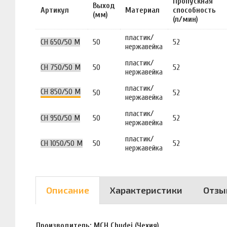
Пропускная
Выход
Артикул
Материал
способность
(мм)
(л/мин)
пластик/
CH 650/50 M
50
52
нержавейка
пластик/
CH 750/50 M
50
52
нержавейка
пластик/
CH 850/50 M
50
52
нержавейка
пластик/
CH 950/50 M
50
52
нержавейка
пластик/
CH 1050/50 M
50
52
нержавейка
Описание
Характеристики
Отзы
Производитель: MCH Chudej (Чехия).