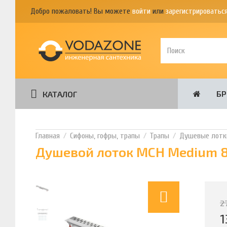
Добро пожаловать! Вы можете
войти
или
зарегистрироватьс
Б
КАТАЛОГ
Сифоны, гофры, трапы
Трапы
Душевые лотк
Душевой лоток MCH Medium 8
2
1