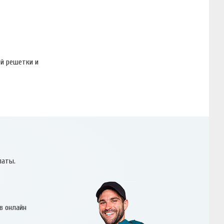
ей решетки и
латы.
в онлайн