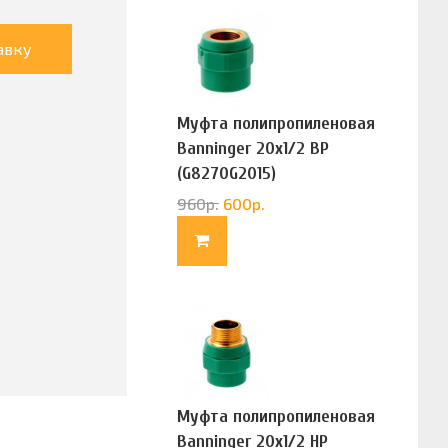
авку
Муфта полипропиленовая
Banninger 20х1/2 ВР
(G8270G2015)
960
р.
600
р.
Муфта полипропиленовая
Banninger 20х1/2 НР