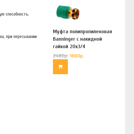
ую способность.
Муфта полипропиленовая
ха, при пересыхании
Banninger с накидной
гайкой 20х3/4
(G83322020)
2480
р.
1690
р.