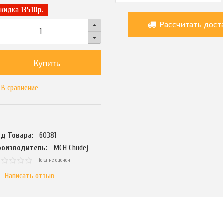
Скидка
13510р.
Рассчитать дост
Купить
В сравнение
од Товара:
60381
роизводитель:
MCH Chudej
Пока не оценен
Написать отзыв