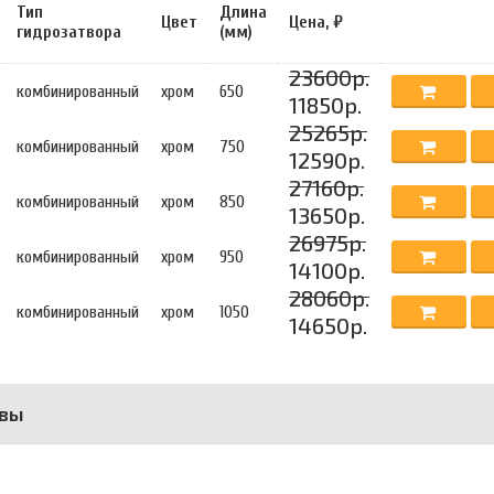
Тип
Длина
Цвет
Цена, ₽
гидрозатвора
(мм)
23600р.
комбинированный
хром
650
11850р.
25265р.
комбинированный
хром
750
12590р.
27160р.
комбинированный
хром
850
13650р.
26975р.
комбинированный
хром
950
14100р.
28060р.
комбинированный
хром
1050
14650р.
вы