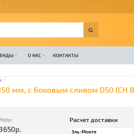
я
.
РЕНДЫ
О НАС
КОНТАКТЫ
и
50 мм, с боковым сливом D50 (CH 
Расчет доставки
7160
р.
3650
р.