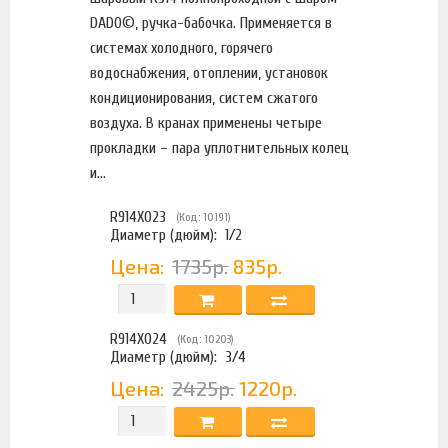
DADO©, ручка-бабочка. Применяется в
системах холодного, горячего
водоснабжения, отоплении, установок
кондиционирования, систем сжатого
воздуха. В кранах применены четыре
прокладки – пара уплотнительных колец
и...
R914X023
(Код: 10191)
Диаметр (дюйм):
1/2
Цена:
1735р.
835р.
R914X024
(Код: 10203)
Диаметр (дюйм):
3/4
Цена:
2425р.
1220р.