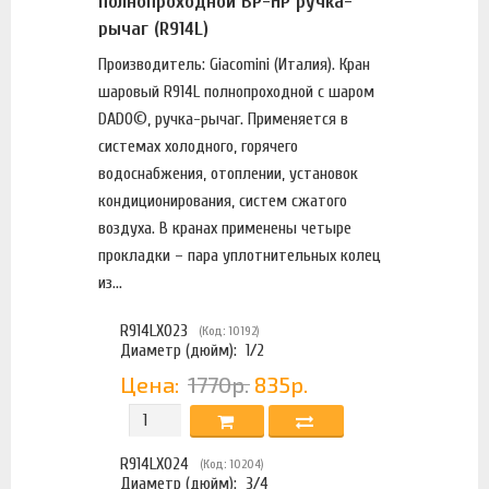
полнопроходной ВР-НР ручка-
рычаг (R914L)
Производитель: Giacomini (Италия). Кран
шаровый R914L полнопроходной с шаром
DADO©, ручка-рычаг. Применяется в
системах холодного, горячего
водоснабжения, отоплении, установок
кондиционирования, систем сжатого
воздуха. В кранах применены четыре
прокладки – пара уплотнительных колец
из...
R914LX023
(Код: 10192)
Диаметр (дюйм):
1/2
Цена:
1770р.
835р.
R914LX024
(Код: 10204)
Диаметр (дюйм):
3/4