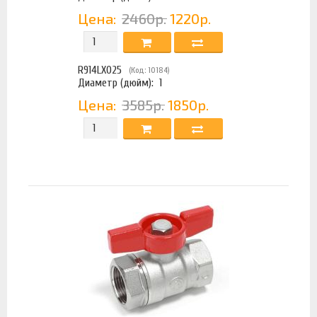
Цена:
2460р.
1220р.
R914LX025
(Код: 10184)
Диаметр (дюйм):
1
Цена:
3585р.
1850р.