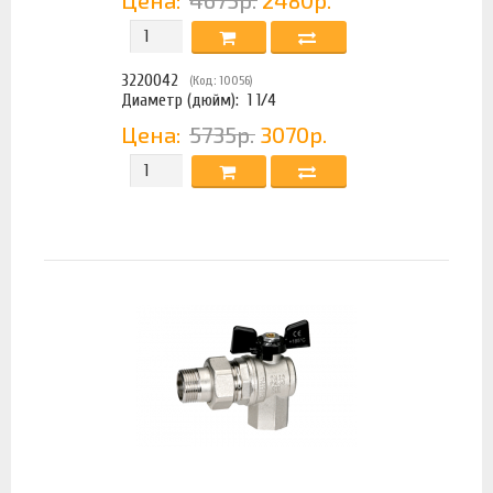
Цена:
4675р.
2480р.
3220042
(Код: 10056)
Диаметр (дюйм):
1 1/4
Цена:
5735р.
3070р.