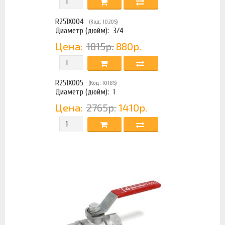
R251X004
(Код: 10205)
Диаметр (дюйм):
3/4
Цена:
1815р.
880р.
R251X005
(Код: 10185)
Диаметр (дюйм):
1
Цена:
2765р.
1410р.