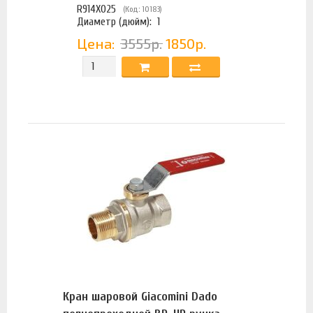
R914X025
(Код: 10183)
Диаметр (дюйм):
1
Цена:
3555р.
1850р.
Кран шаровой Giacomini Dado