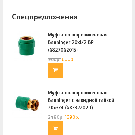
Спецпредложения
Муфта полипропиленовая
Banninger 20х1/2 ВР
(G8270G2015)
960
р.
600
р.
Муфта полипропиленовая
Banninger с накидной гайкой
20х3/4 (G83322020)
2480
р.
1690
р.