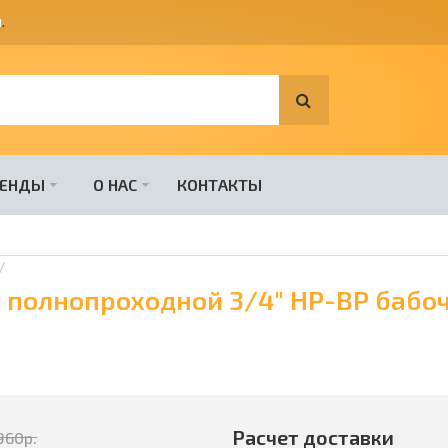
я
.
РЕНДЫ
О НАС
КОНТАКТЫ
a полнопроходной 3/4" НР-ВР бабо
Расчет доставки
960
р.