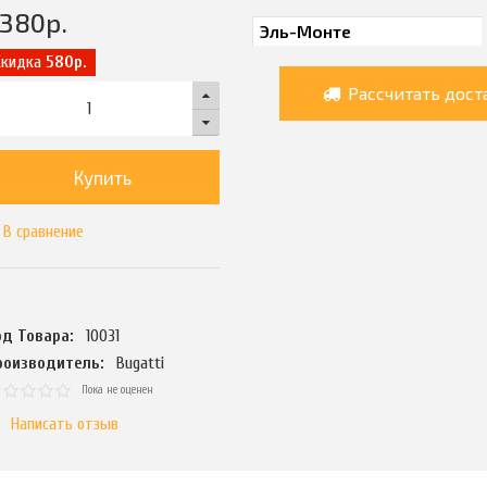
2380
р.
Скидка
580р.
Рассчитать дост
Купить
В сравнение
од Товара:
10031
роизводитель:
Bugatti
Пока не оценен
Написать отзыв