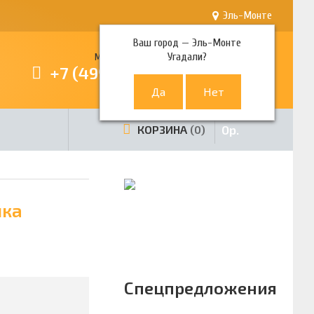
Эль-Монте
Ваш город —
Эль-Монте
Угадали?
Многоканальный телефон
+7 (499) 380-80-80
0
р.
КОРЗИНА
0
чка
Спецпредложения