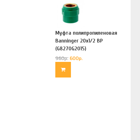
Муфта полипропиленовая
Banninger 20х1/2 ВР
(G8270G2015)
960
р.
600
р.