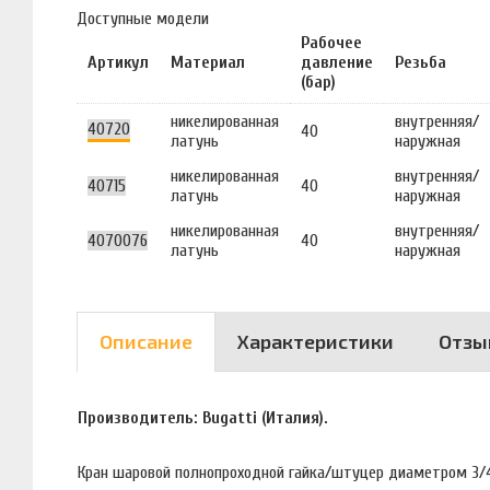
Доступные модели
Рабочее
Артикул
Материал
давление
Резьба
(бар)
никелированная
внутренняя/
40720
40
латунь
наружная
никелированная
внутренняя/
40715
40
латунь
наружная
никелированная
внутренняя/
4070076
40
латунь
наружная
Описание
Характеристики
Отзы
Производитель: Bugatti (Италия).
Кран шаровой полнопроходной гайка/штуцер диаметром 3