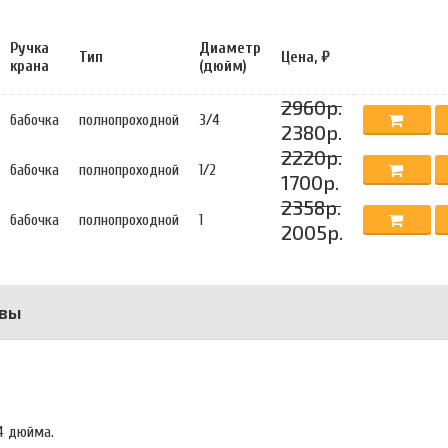
Ручка
Диаметр
Тип
Цена, ₽
крана
(дюйм)
2960р.
бабочка
полнопроходной
3/4
2380р.
2220р.
бабочка
полнопроходной
1/2
1700р.
2358р.
бабочка
полнопроходной
1
2005р.
вы
/4 дюйма.