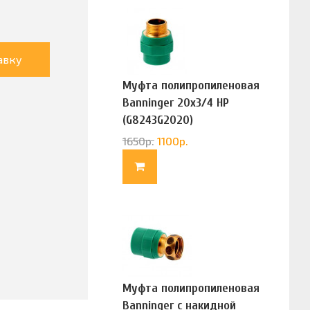
авку
Муфта полипропиленовая
Banninger 20х3/4 НР
(G8243G2020)
1650
р.
1100
р.
Муфта полипропиленовая
Banninger с накидной