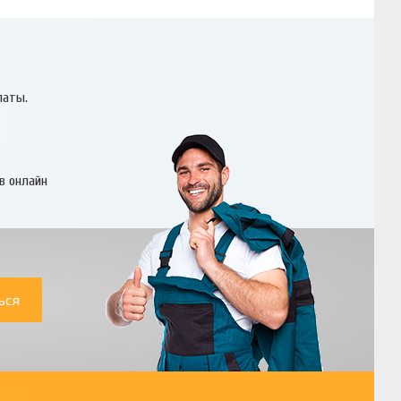
латы.
в онлайн
ься