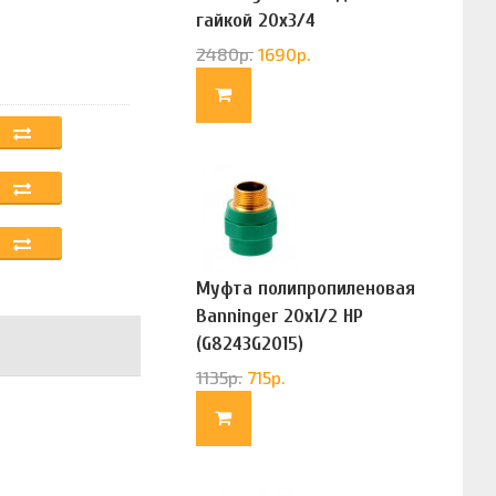
гайкой 20х3/4
(G83322020)
2480
р.
1690
р.
Муфта полипропиленовая
Banninger 20х1/2 НР
(G8243G2015)
1135
р.
715
р.