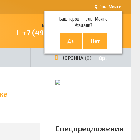
Эль-Монте
Ваш город —
Эль-Монте
Угадали?
Многоканальный телефон
+7 (499) 380-80-80
0
р.
КОРЗИНА
0
ка
Спецпредложения