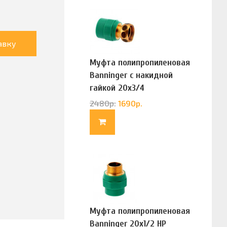
авку
Муфта полипропиленовая
Banninger с накидной
гайкой 20х3/4
(G83322020)
2480
р.
1690
р.
Муфта полипропиленовая
Banninger 20х1/2 НР