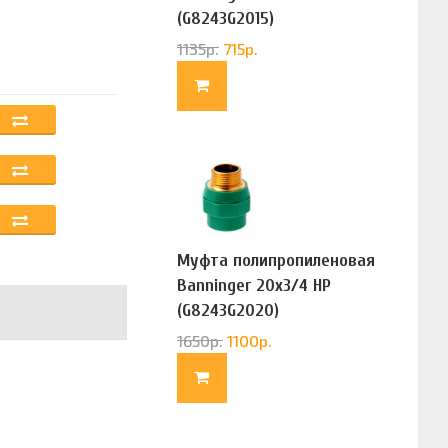
(G8243G2015)
1135
р.
715
р.
Муфта полипропиленовая
Banninger 20х3/4 НР
(G8243G2020)
1650
р.
1100
р.