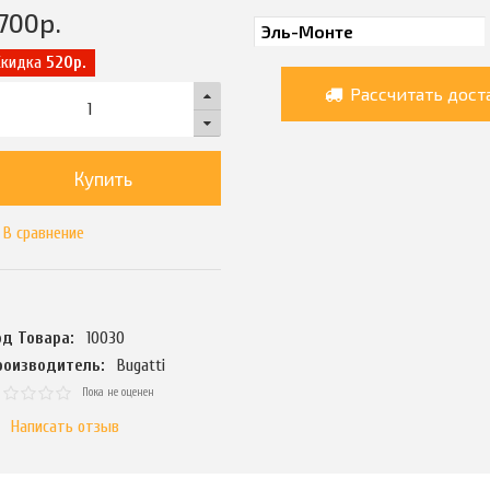
700
р.
Скидка
520р.
Рассчитать дост
Купить
В сравнение
од Товара:
10030
роизводитель:
Bugatti
Пока не оценен
Написать отзыв