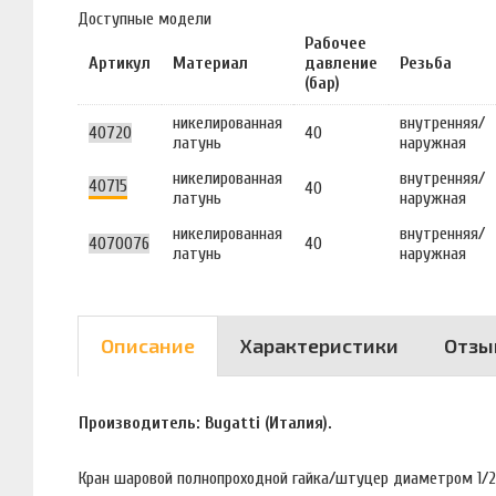
Доступные модели
Рабочее
Артикул
Материал
давление
Резьба
(бар)
никелированная
внутренняя/
40720
40
латунь
наружная
никелированная
внутренняя/
40715
40
латунь
наружная
никелированная
внутренняя/
4070076
40
латунь
наружная
Описание
Характеристики
Отзы
Производитель: Bugatti (Италия).
Кран шаровой полнопроходной гайка/штуцер диаметром 1/