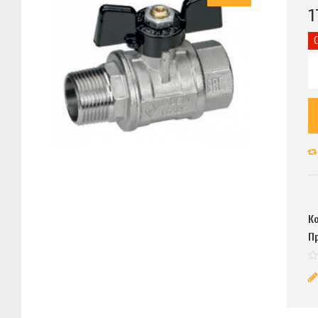
1
К
П