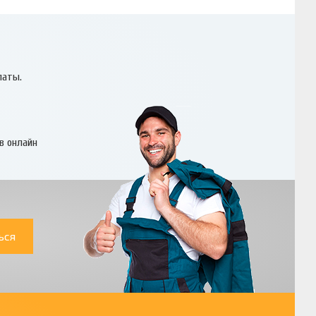
латы.
в онлайн
ься