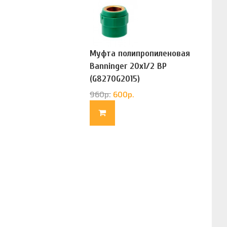
Муфта полипропиленовая
Banninger 20х1/2 ВР
(G8270G2015)
960
р.
600
р.