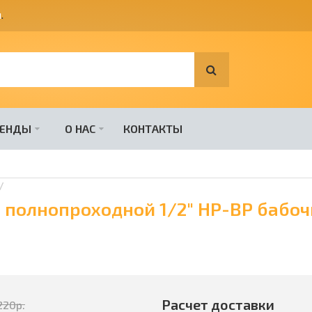
я
.
РЕНДЫ
О НАС
КОНТАКТЫ
 полнопроходной 1/2" НР-ВР бабоч
Расчет доставки
220
р.