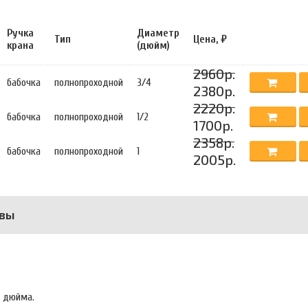
Ручка
Диаметр
Тип
Цена, ₽
крана
(дюйм)
2960р.
бабочка
полнопроходной
3/4
2380р.
2220р.
бабочка
полнопроходной
1/2
1700р.
2358р.
бабочка
полнопроходной
1
2005р.
вы
2 дюйма.