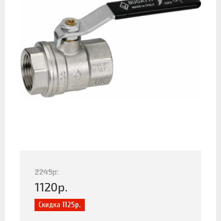
2245
р.
1120
р.
Скидка
1125р.