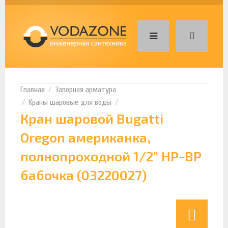
Запорная арматура
Краны шаровые для воды
Кран шаровой Bugatti
Oregon американка,
полнопроходной 1/2" НР-ВР
бабочка (03220027)