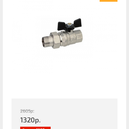
2605
р.
1320
р.