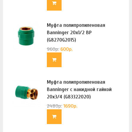
Муфта полипропиленовая
Banninger 20х1/2 ВР
(G8270G2015)
960
р.
600
р.
Муфта полипропиленовая
Banninger с накидной гайкой
20х3/4 (G83322020)
2480
р.
1690
р.