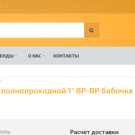
я
.
РЕНДЫ
О НАС
КОНТАКТЫ
 полнопроходной 1" ВР-ВР бабочка
Расчет доставки
020
р.