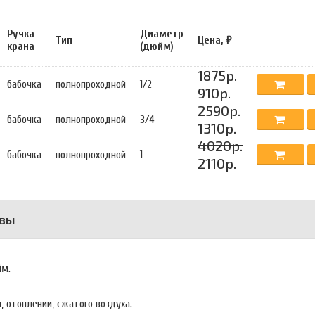
Ручка
Диаметр
Тип
Цена, ₽
крана
(дюйм)
1875р.
бабочка
полнопроходной
1/2
910р.
2590р.
бабочка
полнопроходной
3/4
1310р.
4020р.
бабочка
полнопроходной
1
2110р.
вы
йм.
, отоплении, сжатого воздуха.