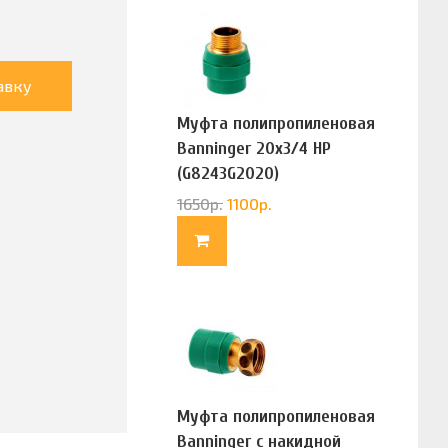
авку
Муфта полипропиленовая
Banninger 20х3/4 НР
(G8243G2020)
1650
р.
1100
р.
Муфта полипропиленовая
Banninger с накидной