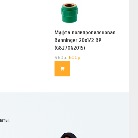
Муфта полипропиленовая
Banninger 20х1/2 ВР
(G8270G2015)
960
р.
600
р.
латы.