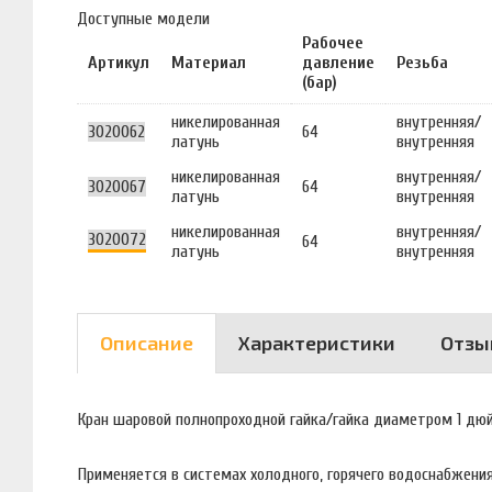
Доступные модели
Рабочее
Артикул
Материал
давление
Резьба
(бар)
никелированная
внутренняя/
3020062
64
латунь
внутренняя
никелированная
внутренняя/
3020067
64
латунь
внутренняя
никелированная
внутренняя/
3020072
64
латунь
внутренняя
Описание
Характеристики
Отзы
Кран шаровой полнопроходной гайка/гайка диаметром 1 дю
Применяется в системах холодного, горячего водоснабжения