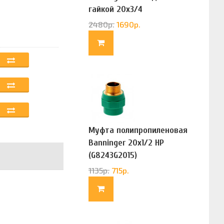
гайкой 20х3/4
(G83322020)
2480
р.
1690
р.
Муфта полипропиленовая
Banninger 20х1/2 НР
(G8243G2015)
1135
р.
715
р.