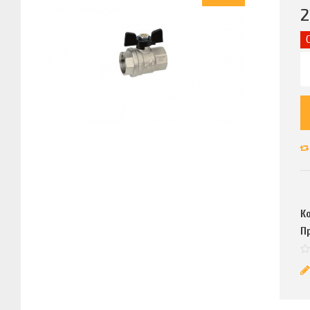
2
К
П