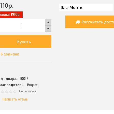
110
р.
Скидка
1910р.
Рассчитать дост
Купить
В сравнение
од Товара:
10017
роизводитель:
Bugatti
Пока не оценен
Написать отзыв