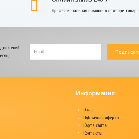
Профессиональная помощь в подборе товаро
едложений.
Подписат
есяц!
Информация
О нас
Публичная оферта
Карта сайта
Контакты