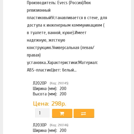
Производитель: Evecs (Россия)Люк
ревизионный
пластиковыйУстанавливается в стене, для
доступа к инженерным коммуникациям (
в туалете, ванной, кухне).Имеет
надежную, жесткую
конструкцию.Универсальная (левая/
правая)
установка..Характеристики:Материал:
ABS-пластикЦвет: белый...
Л2020Р
(Код: 290145)
Ширина (мм):
200
Высота (мм):
200
Цена:
298р.
Л2030Р
(Код: 290146)
Ширина (мм):
200