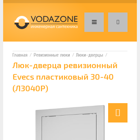
Ревизионные люки
Люки-дверцы
Люк-дверца ревизионный
Evecs пластиковый 30-40
(Л3040Р)