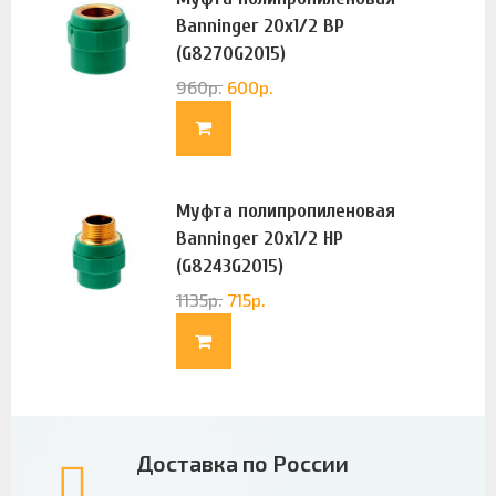
Banninger 20х1/2 ВР
(G8270G2015)
960
р.
600
р.
Муфта полипропиленовая
Banninger 20х1/2 НР
(G8243G2015)
1135
р.
715
р.
Доставка по России