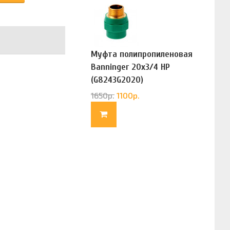
Муфта полипропиленовая
Banninger 20х3/4 НР
(G8243G2020)
1650
р.
1100
р.