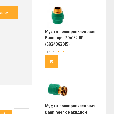
авку
Муфта полипропиленовая
Banninger 20х1/2 НР
(G8243G2015)
1135
р.
715
р.
Муфта полипропиленовая
Banninger с накидной