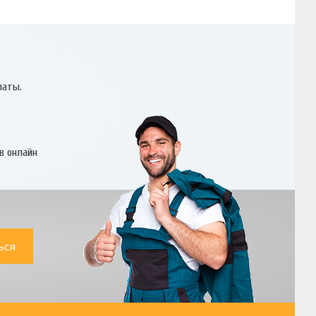
латы.
в онлайн
ься