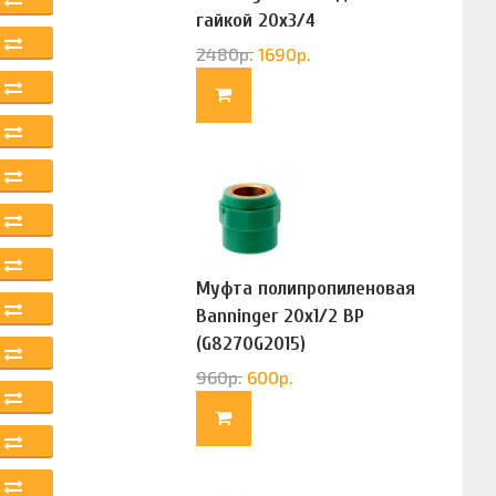
гайкой 20х3/4
(G83322020)
2480
р.
1690
р.
Муфта полипропиленовая
Banninger 20х1/2 ВР
(G8270G2015)
960
р.
600
р.