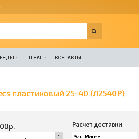
я
.
РЕНДЫ
О НАС
КОНТАКТЫ
cs пластиковый 25-40 (Л2540Р)
Расчет доставки
600
р.