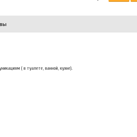
вы
икациям ( в туалете, ванной, кухне).