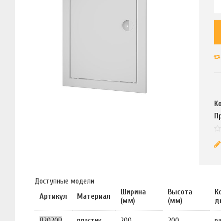
К
П
Доступные модели
Ширина
Высота
К
Артикул
Материал
(мм)
(мм)
д
Л2020Р
пластик
200
200
р