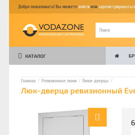
Добро пожаловать! Вы можете
войти
или
зарегистрироватьс
Б
КАТАЛОГ
Ревизионные люки
Люки-дверцы
Люк-дверца ревизионный Eve