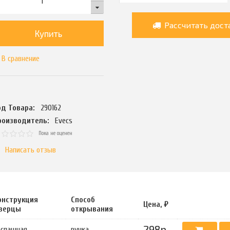
Рассчитать дост
Купить
В сравнение
од Товара:
290162
роизводитель:
Evecs
Пока не оценен
Написать отзыв
онструкция
Способ
Цена, ₽
верцы
открывания
298р.
аспашная
ручка