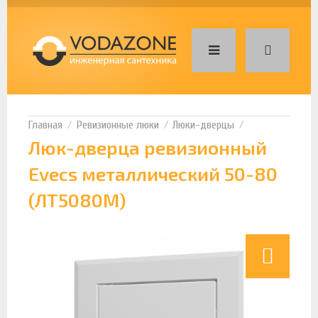
Ревизионные люки
Люки-дверцы
Люк-дверца ревизионный
Evecs металлический 50-80
(ЛТ5080М)