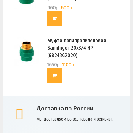
960
р.
600
р.
Муфта полипропиленовая
Banninger 20х3/4 НР
(G8243G2020)
1650
р.
1100
р.
Доставка по России
мы доставляем во все города и регионы.