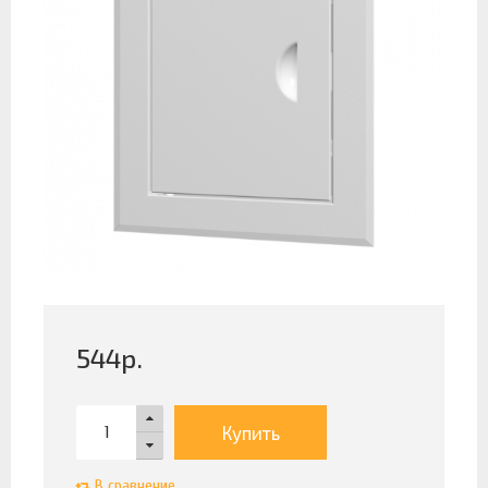
544
р.
Купить
В сравнение