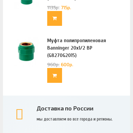
1135
р.
715
р.
Муфта полипропиленовая
Banninger 20х1/2 ВР
(G8270G2015)
960
р.
600
р.
Доставка по России
мы доставляем во все города и регионы.