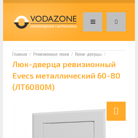
Ревизионные люки
Люки-дверцы
Люк-дверца ревизионный
Evecs металлический 60-80
(ЛТ6080М)