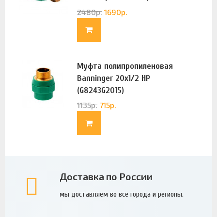
2480
р.
1690
р.
Муфта полипропиленовая
Banninger 20х1/2 НР
(G8243G2015)
1135
р.
715
р.
Доставка по России
мы доставляем во все города и регионы.