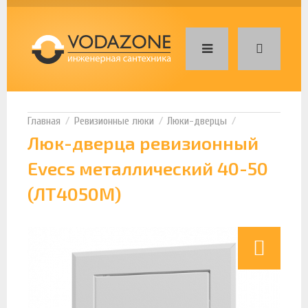
Ревизионные люки
Люки-дверцы
Люк-дверца ревизионный
Evecs металлический 40-50
(ЛТ4050М)