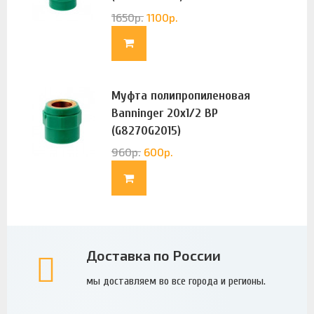
1650
р.
1100
р.
Муфта полипропиленовая
Banninger 20х1/2 ВР
(G8270G2015)
960
р.
600
р.
Доставка по России
мы доставляем во все города и регионы.