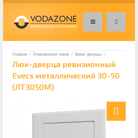
Ревизионные люки
Люки-дверцы
Люк-дверца ревизионный
Evecs металлический 30-50
(ЛТ3050М)