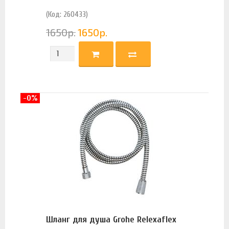
(Код: 260433)
1650
р.
1650
р.
-0%
Шланг для душа Grohe Relexaflex