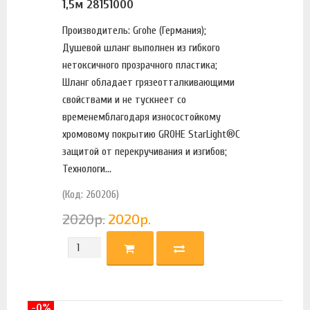
1,5м 28151000
Производитель: Grohe (Германия);
Душевой шланг выполнен из гибкого
нетоксичного прозрачного пластика;
Шланг обладает грязеотталкивающими
свойствами и не тускнеет со
временемблагодаря износостойкому
хромовому покрытию GROHE StarLight®С
защитой от перекручивания и изгибов;
Технологи...
(Код: 260206)
2020
р.
2020
р.
-0%