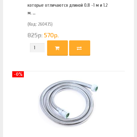
которые отличаются длиной 0.8 -1 м и 1.2
м. ...
(Код: 260435)
825
р.
570
р.
-0%