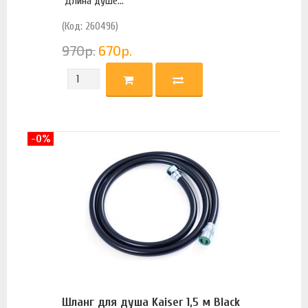
Длина душе...
(Код: 260496)
970
р.
670
р.
-0%
Шланг для душа Kaiser 1,5 м Black