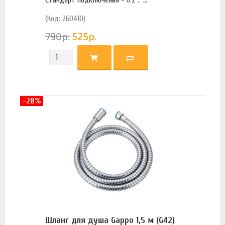
(Код: 260410)
790
р.
525
р.
-28%
Шланг для душа Gappo 1,5 м (G42)