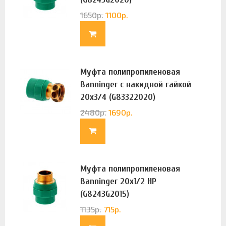
1650
р.
1100
р.
Муфта полипропиленовая
Banninger с накидной гайкой
20х3/4 (G83322020)
2480
р.
1690
р.
Муфта полипропиленовая
Banninger 20х1/2 НР
(G8243G2015)
1135
р.
715
р.