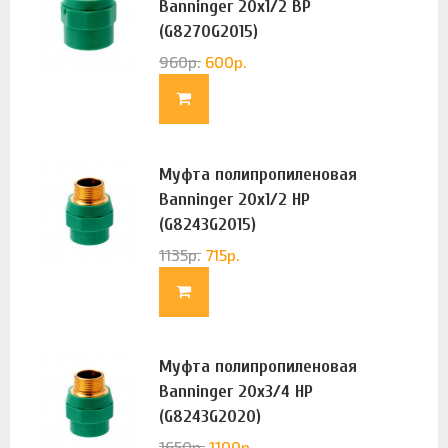
Banninger 20х1/2 ВР
(G8270G2015)
960
р.
600
р.
Муфта полипропиленовая
Banninger 20х1/2 НР
(G8243G2015)
1135
р.
715
р.
Муфта полипропиленовая
Banninger 20х3/4 НР
(G8243G2020)
1650
р.
1100
р.