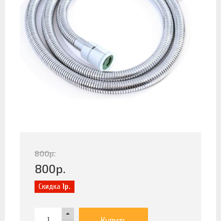
800
р.
800
р.
Скидка
1р.
Купить