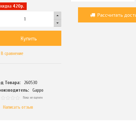
Скидка
420р.
Рассчитать дост
Купить
В сравнение
од Товара:
260530
роизводитель:
Gappo
Пока не оценен
Написать отзыв