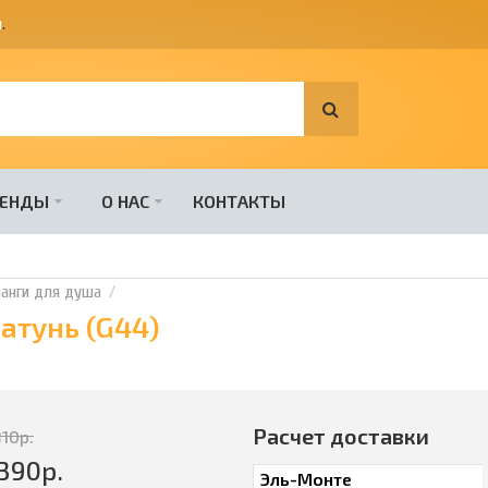
я
.
РЕНДЫ
О НАС
КОНТАКТЫ
анги для душа
атунь (G44)
Расчет доставки
810
р.
390
р.