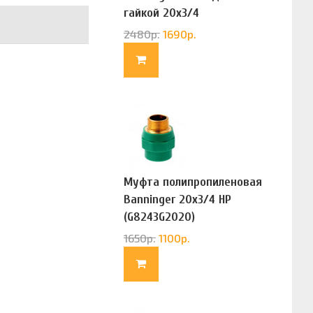
гайкой 20х3/4
(G83322020)
2480
р.
1690
р.
Муфта полипропиленовая
Banninger 20х3/4 НР
(G8243G2020)
1650
р.
1100
р.