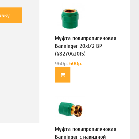
авку
Муфта полипропиленовая
Banninger 20х1/2 ВР
(G8270G2015)
960
р.
600
р.
Муфта полипропиленовая
Banninger с накидной