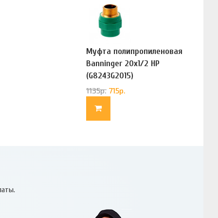
Муфта полипропиленовая
Banninger 20х1/2 НР
(G8243G2015)
1135
р.
715
р.
латы.