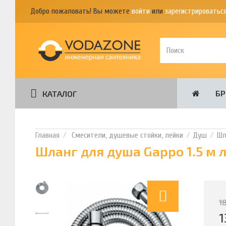
Добро пожаловать! Вы можете
войти
или
зарегистрироватьс
Б
КАТАЛОГ
Смесители, душевые стойки, лейки
Душ
Шл
Шланг для душа Gappo 1.5 м л
1
1