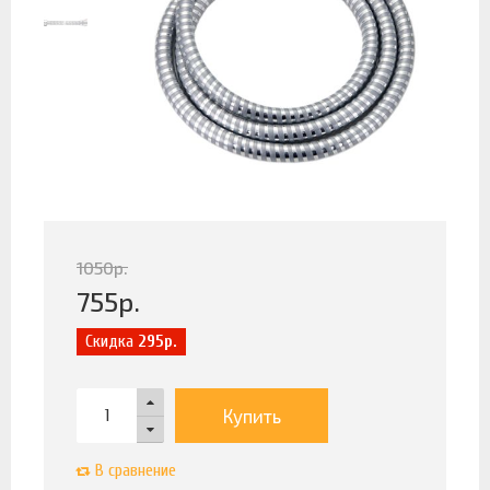
1050
р.
755
р.
Скидка
295р.
Купить
В сравнение