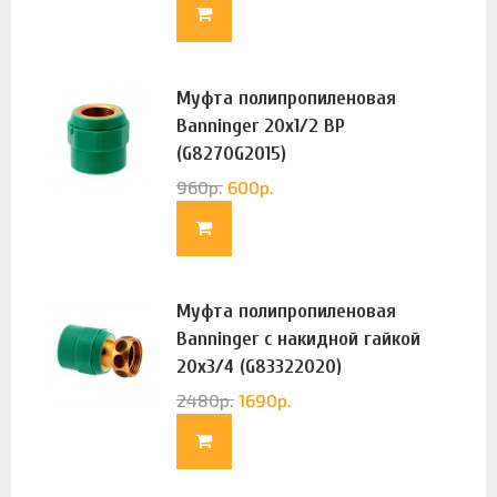
Муфта полипропиленовая
Banninger 20х1/2 ВР
(G8270G2015)
960
р.
600
р.
Муфта полипропиленовая
Banninger с накидной гайкой
20х3/4 (G83322020)
2480
р.
1690
р.