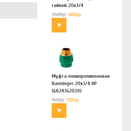
гайкой 20х3/4
(G83322020)
2480
р.
1690
р.
Муфта полипропиленовая
Banninger 20х3/4 НР
(G8243G2020)
1650
р.
1100
р.