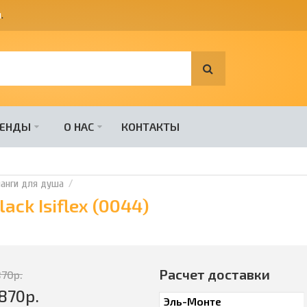
я
.
РЕНДЫ
О НАС
КОНТАКТЫ
анги для душа
ack Isiflex (0044)
Расчет доставки
870
р.
870
р.