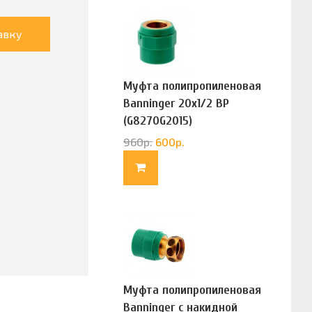
авку
Муфта полипропиленовая
Banninger 20х1/2 ВР
(G8270G2015)
960
р.
600
р.
Муфта полипропиленовая
Banninger с накидной