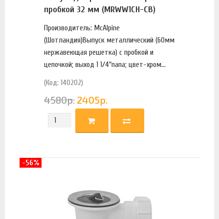
пробкой 32 мм (MRWW1CH-CB)
Производитель: McAlpine
(Шотландия)Выпуск металлический (60мм
нержавеющая решетка) с пробкой и
цепочкой; выход 1 1/4"папа; цвет-хром...
(Код: 140202)
4580
р.
2405
р.
-56%