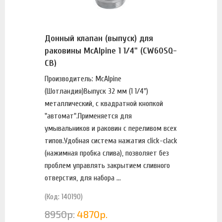
Донный клапан (выпуск) для
раковины McAlpine 1 1/4" (CW60SQ-
CB)
Производитель: McAlpine
(Шотландия)Выпуск 32 мм (1 1/4")
металлический, с квадратной кнопкой
"автомат".Применяется для
умывальников и раковин с переливом всех
типов.Удобная система нажатия click-clack
(нажимная пробка слива), позволяет без
проблем управлять закрытием сливного
отверстия, для набора ...
(Код: 140190)
8950
р.
4870
р.