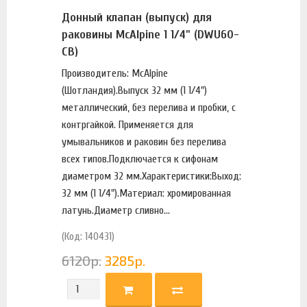
Донный клапан (выпуск) для
раковины McAlpine 1 1/4" (DWU60-
CB)
Производитель: McAlpine
(Шотландия).Выпуск 32 мм (1 1/4")
металлический, без перелива и пробки, с
контргайкой. Применяется для
умывальников и раковин без перелива
всех типов.Подключается к сифонам
диаметром 32 мм.Характеристики:Выход:
32 мм (1 1/4").Материал: хромированная
латунь.Диаметр сливно...
(Код: 140431)
6120
р.
3285
р.