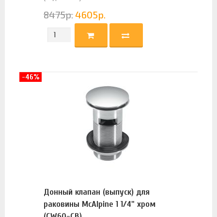
8475
р.
4605
р.
-46%
Донный клапан (выпуск) для
раковины McAlpine 1 1/4" хром
(CW60-CB)