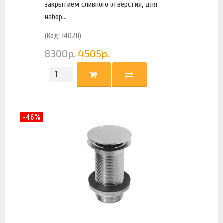
закрытием сливного отверстия, для
набор...
(Код: 140211)
8300
р.
4505
р.
-46%