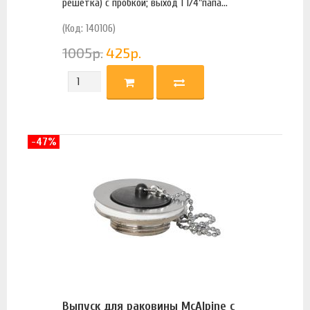
решетка) с пробкой; выход 1 1/4"папа...
(Код: 140106)
1005
р.
425
р.
-47%
Выпуск для раковины McAlpine с