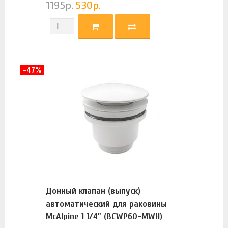
1195
р.
530
р.
-47%
Донный клапан (выпуск)
автоматический для раковины
McAlpine 1 1/4" (BCWP60-MWH)