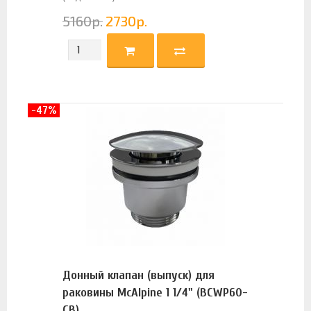
5160
р.
2730
р.
-47%
Донный клапан (выпуск) для
раковины McAlpine 1 1/4" (BCWP60-
CB)