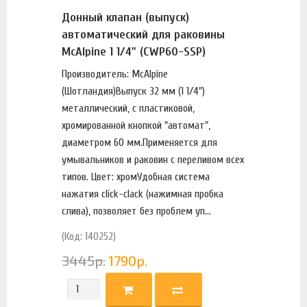
Донный клапан (выпуск)
автоматический для раковины
McAlpine 1 1/4" (CWP60-SSP)
Производитель: McAlpine
(Шотландия)Выпуск 32 мм (1 1/4")
металлический, с пластиковой,
хромированной кнопкой "автомат",
диаметром 60 мм.Применяется для
умывальников и раковин с переливом всех
типов. Цвет: хромУдобная система
нажатия click-clack (нажимная пробка
слива), позволяет без проблем уп...
(Код: 140252)
3445
р.
1790
р.