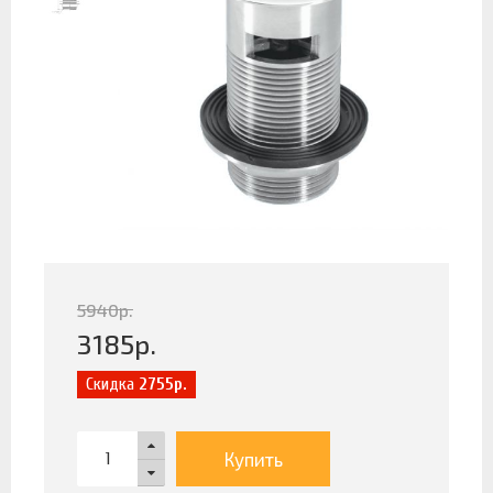
5940
р.
3185
р.
Скидка
2755р.
Купить