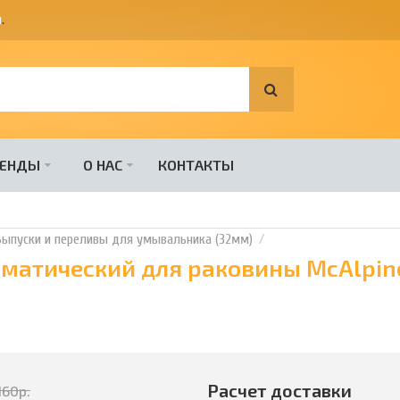
я
.
РЕНДЫ
О НАС
КОНТАКТЫ
Выпуски и переливы для умывальника (32мм)
матический для раковины McAlpine
Расчет доставки
160
р.