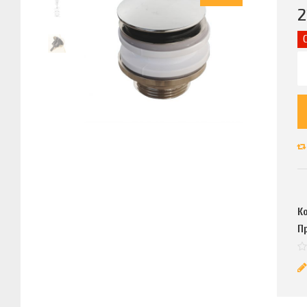
2
К
П