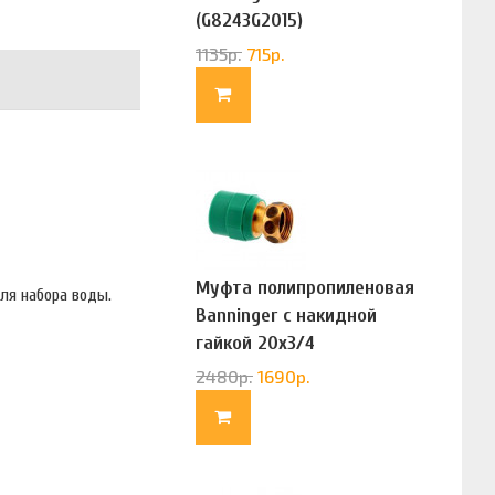
(G8243G2015)
1135
р.
715
р.
Муфта полипропиленовая
для набора воды.
Banninger с накидной
гайкой 20х3/4
(G83322020)
2480
р.
1690
р.