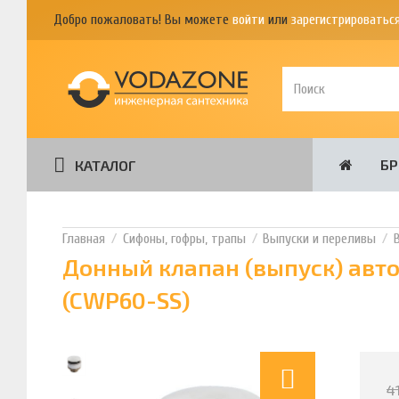
Добро пожаловать! Вы можете
войти
или
зарегистрироватьс
Б
КАТАЛОГ
Сифоны, гофры, трапы
Выпуски и переливы
Донный клапан (выпуск) авто
(CWP60-SS)
4