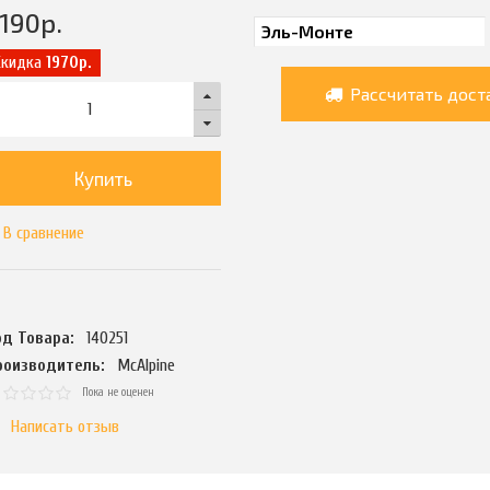
190
р.
Скидка
1970р.
Рассчитать дост
Купить
В сравнение
од Товара:
140251
роизводитель:
McAlpine
Пока не оценен
Написать отзыв