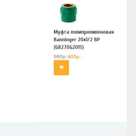
Муфта полипропиленовая
Banninger 20х1/2 ВР
(G8270G2015)
960
р.
600
р.