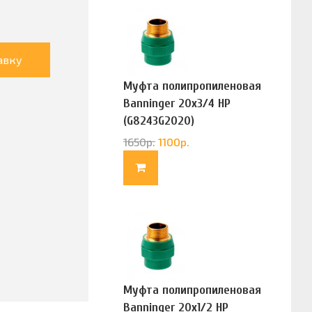
авку
Муфта полипропиленовая
Banninger 20х3/4 НР
(G8243G2020)
1650
р.
1100
р.
Муфта полипропиленовая
Banninger 20х1/2 НР