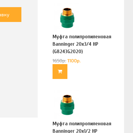
авку
Муфта полипропиленовая
Banninger 20х3/4 НР
(G8243G2020)
1650
р.
1100
р.
Муфта полипропиленовая
Banninger 20х1/2 НР