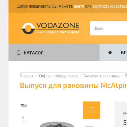
Добро пожаловать! Вы можете
войти
или
зарегистрироватьс
Б
КАТАЛОГ
Сифоны, гофры, трапы
Выпуски и переливы
Выпуск для раковины McAlpi
1