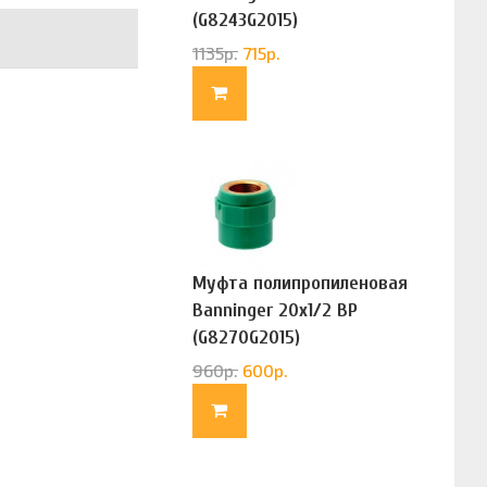
(G8243G2015)
1135
р.
715
р.
Муфта полипропиленовая
Banninger 20х1/2 ВР
(G8270G2015)
960
р.
600
р.