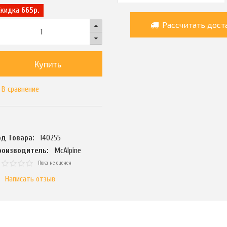
Скидка
665р.
Рассчитать дост
Купить
В сравнение
од Товара:
140255
роизводитель:
McAlpine
Пока не оценен
Написать отзыв