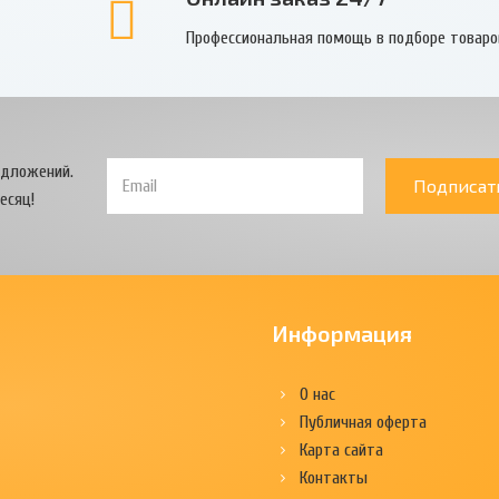
Профессиональная помощь в подборе товаро
едложений.
Подписат
есяц!
Информация
О нас
Публичная оферта
Карта сайта
Контакты