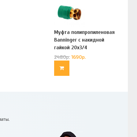
Муфта полипропиленовая
Banninger с накидной
гайкой 20х3/4
(G83322020)
2480
р.
1690
р.
латы.