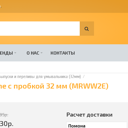
я
.
РЕНДЫ
О НАС
КОНТАКТЫ
Выпуски и переливы для умывальника (32мм)
ne с пробкой 32 мм (MRWW2E)
Расчет доставки
195
р.
530
р.