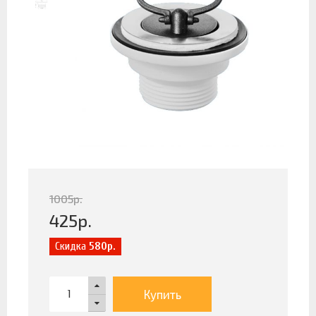
1005
р.
425
р.
Скидка
580р.
Купить