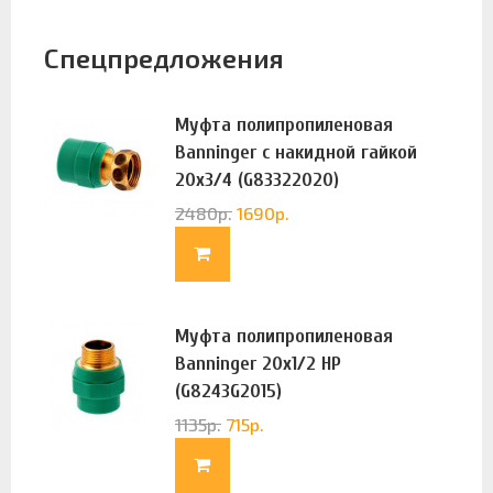
Спецпредложения
Муфта полипропиленовая
Banninger с накидной гайкой
20х3/4 (G83322020)
2480
р.
1690
р.
Муфта полипропиленовая
Banninger 20х1/2 НР
(G8243G2015)
1135
р.
715
р.