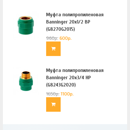
Муфта полипропиленовая
Banninger 20х1/2 ВР
(G8270G2015)
960
р.
600
р.
Муфта полипропиленовая
Banninger 20х3/4 НР
(G8243G2020)
1650
р.
1100
р.