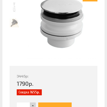
3445
р.
1790
р.
Скидка
1655р.