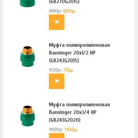
(G8270G2015)
960
р.
600
р.
Муфта полипропиленовая
Banninger 20х1/2 НР
(G8243G2015)
1135
р.
715
р.
Муфта полипропиленовая
Banninger 20х3/4 НР
(G8243G2020)
1650
р.
1100
р.