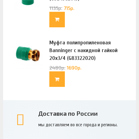
1135
р.
715
р.
Муфта полипропиленовая
Banninger с накидной гайкой
20х3/4 (G83322020)
2480
р.
1690
р.
Доставка по России
мы доставляем во все города и регионы.