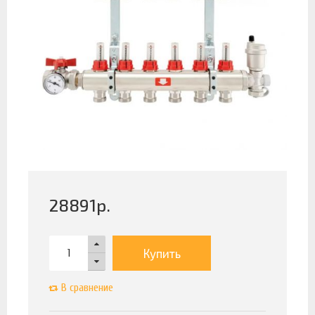
28891
р.
Купить
В сравнение