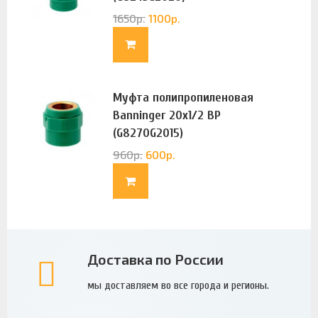
1650
р.
1100
р.
Муфта полипропиленовая
Banninger 20х1/2 ВР
(G8270G2015)
960
р.
600
р.
Доставка по России
мы доставляем во все города и регионы.