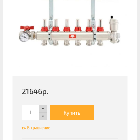
21646
р.
Купить
В сравнение